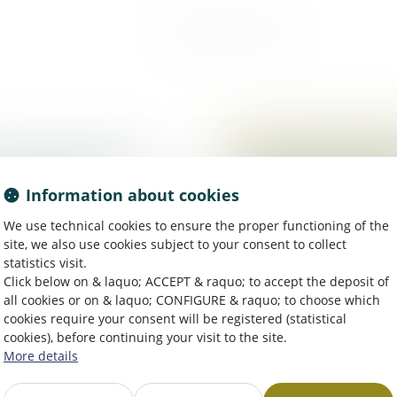
S EN JOUISSANCE
SAS ET DÉCISIONS
ES POUR LE
STATUTS PEUVENT-
Information about cookies
EXPRIMÉES ?
We use technical cookies to ensure the proper functioning of the
ciales et
Droit des sociétés
/
D
site, we also use cookies subject to your consent to collect
professionnelles
statistics visit.
issance partagée
Dans une décision r
Click below on & laquo; ACCEPT & raquo; to accept the deposit of
de jouissance sur un
cassation, réunie en 
all cookies or on & laquo; CONFIGURE & raquo; to choose which
cookies require your consent will be registered (statistical
s, dans...
question de savoir si l
cookies), before continuing your visit to the site.
More details
Read more