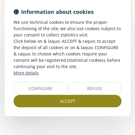
Read more
Information about cookies
We use technical cookies to ensure the proper
functioning of the site, we also use cookies subject to
your consent to collect statistics visit.
Click below on & laquo; ACCEPT & raquo; to accept
FUSIONS ET ACQUISITIONS DANS LA
the deposit of all cookies or on & laquo; CONFIGURE
GRANDE DISTRIBUTION : IMPACT SUR LES
& raquo; to choose which cookies require your
consent will be registered (statistical cookies), before
DISTRIBUTEURS, LES MARQUES ET LES
continuing your visit to the site.
CONSOMMATEURS
More details
Droit des sociétés
/
Fusions et acquisitions
La grande distribution traverse une transformation
CONFIGURE
REFUSE
profonde, alimentée par plusieurs facteurs, dont une
série de fusions et d'acquisitions stratégiques. Parmi
ACCEPT
les exemples récen...
Read more