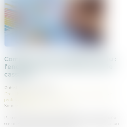
Compte courant et paiement indu :
l'encadrement strict de la Cour de
cassation
Published on :
23/04/2025
Droit des sociétés
/
Droit des sociétés commerciales et
professionnelles
Source :
www.lemag-juridique.com
Par un arrêt récent, la Cour de cassation s’est prononcée
sur une affaire mêlant répétition de l’indu et régularisation