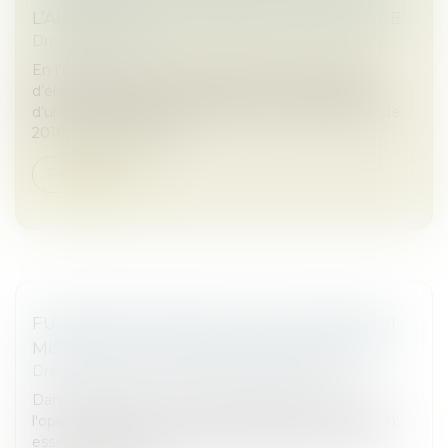
L’APPRÉCIATION DU PRÉAVIS DE RUPTURE
Droit commercial
En l’espèce, une société distribuant des appareils
d’électrostimulation avait informé son fournisseur
d’une réduction progressive de ses achats à partir de
2018, pour atteindre...
Read more
FUSIONS-ACQUISITION : CES ACTEURS QUI
MISENT SUR LES OPERATING PARTNERS !
Droit des sociétés
/
Fusions et acquisitions
Dans le contexte économique incertain de 2025,
l'operating partner est en train de devenir un maillon
essentiel des fusions-acquisitions. Jadis intervenant