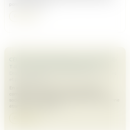
ponctuel, il est de p...
Read more
CÉDER SES PARTS EN SARL : QUE SE PASSE-
T-IL SI LA SOCIÉTÉ NE RÉPOND PAS ?
Droit des sociétés
/
Droit des sociétés commerciales
et professionnelles
En application de l’article L 223-14 du Code de
commerce, la cession de parts sociales dans une
société à responsabilité limitée (SARL) à une personne
étrangère à la société est...
Read more