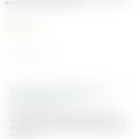
d’un compte courant entre sociétés...
Read more
DISPOSITIF D'ACTIVITÉ PARTIELLE DE
LONGUE DURÉE REBOND
Droit des sociétés
Le décret n° 2025-338 du 14 avril 2025 précise les
modalités d’application du dispositif d’activité partielle
de longue durée rebond (APLD-R) prévu à l’article 193
de la loi n°...