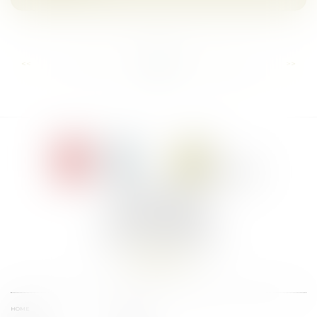
...
...
<<
<
10
11
12
13
14
15
16
>
>>
Le Jacques Cartier,
394 rue Léon Blum
34000 Montpellier
Phone :
+33 4 67 155 155
Find us
HOME
TEAM