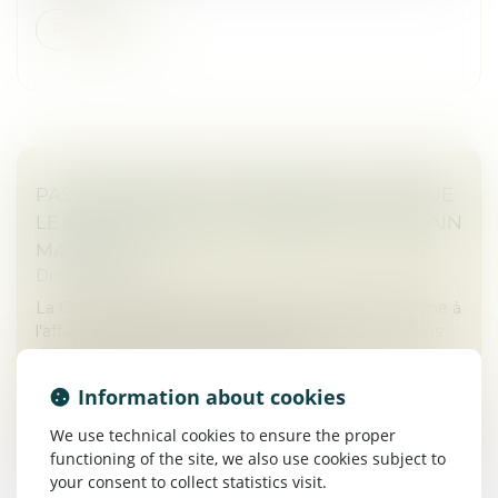
Read more
PAS DE PRÉJUDICE COMMERCIAL LORSQUE
LE CONCURRENT N’A SUBI NI PERTE NI GAIN
MANQUÉ
Droit commercial
La Cour de cassation a, dans un récent, mis un terme à
l’affaire concernant les réclamations portées par plus
d’une centaine de chauffeurs de taxi...
Information about cookies
Read more
We use technical cookies to ensure the proper
functioning of the site, we also use cookies subject to
your consent to collect statistics visit.