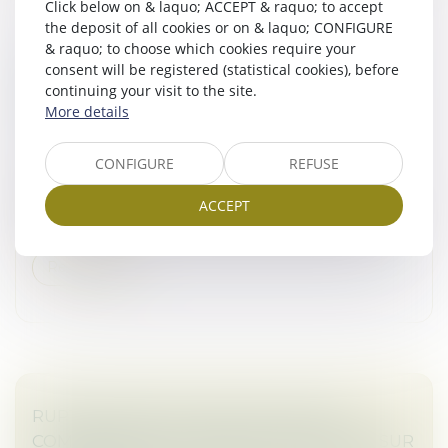
Click below on & laquo; ACCEPT & raquo; to accept
the deposit of all cookies or on & laquo; CONFIGURE
& raquo; to choose which cookies require your
COMPTE COURANT ET PAIEMENT INDU :
consent will be registered (statistical cookies), before
L'ENCADREMENT STRICT DE LA COUR DE
continuing your visit to the site.
CASSATION
More details
Droit des sociétés
/
Droit des sociétés commerciales
et professionnelles
CONFIGURE
REFUSE
Par un arrêt récent, la Cour de cassation s’est
ACCEPT
prononcée sur une affaire mêlant répétition de l’indu
et régularisation d’un compte courant entre sociétés...
Read more
RUPTURE BRUTALE DES RELATIONS
COMMERCIALES ÉTABLIES : PRÉCISIONS SUR