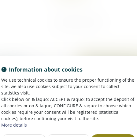
CIEZ DE
QUAND MARIAGE 
Information about cookies
URÉE REBOND
AVEC ASSOCIATIO
We use technical cookies to ensure the proper functioning of the
Droit des sociétés
site, we also use cookies subject to your consent to collect
L’article 1832-2 du C
statistics visit.
conjoint d’un époux
treprises en
Click below on & laquo; ACCEPT & raquo; to accept the deposit of
a utilisé des biens c
all cookies or on & laquo; CONFIGURE & raquo; to choose which
it le dispositif
cookies require your consent will be registered (statistical
APLD-R)....
cookies), before continuing your visit to the site.
More details
Read more