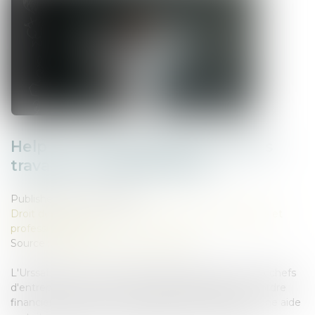
Help ! : une aide adaptée pour les
travailleurs indépendants
Published on :
02/04/2025
Droit des sociétés
/
Droit des sociétés commerciales et
professionnelles
Source :
entreprendre.service-public.fr
L'Urssaf permet aux travailleurs indépendants et aux chefs
d'entreprise rencontrant des difficultés majeures d'ordre
financier, familial, social ou médical de bénéficier d'une aide