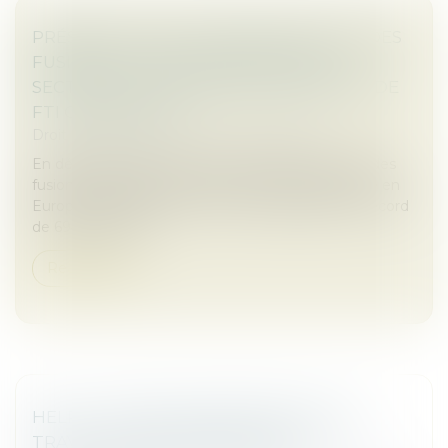
PRÉSENTATION DU BAROMÈTRE 2024 DES
FUSIONS ET ACQUISITIONS DANS LE
SECTEUR DE L'ASSURANCE EN EUROPE DE
FTI CONSULTING
Droit des sociétés
/
Fusions et acquisitions
En dépit des défis macroéconomiques, l'activité des
fusions-acquisitions dans le secteur de l'assurance en
Europe est restée forte en 2024, atteignant un record
de 694 opération...
Read more
HELP ! : UNE AIDE ADAPTÉE POUR LES
TRAVAILLEURS INDÉPENDANTS