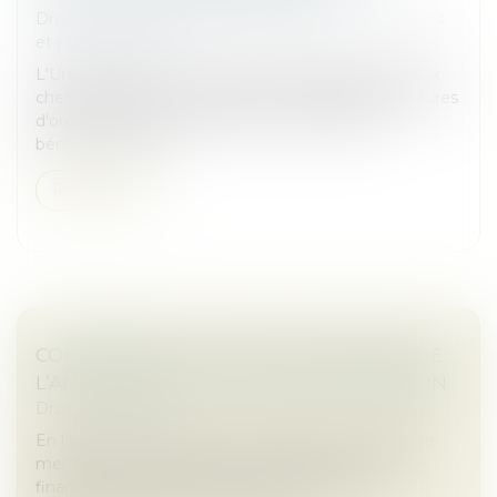
Droit des sociétés
/
Droit des sociétés commerciales
et professionnelles
L'Urssaf permet aux travailleurs indépendants et aux
chefs d'entreprise rencontrant des difficultés majeures
d'ordre financier, familial, social ou médical de
bénéficier d'une a...
Read more
COMPÉTENCE, POUVOIR ET SANCTION DE
L’AMF : RAPPEL DE LA COUR DE CASSATION
Droit commercial
En l’espèce, une société a fait l’objet d’une enquête
menée par le collège de l’Autorité des marchés
financiers (AMF), suivie d’une condamnation