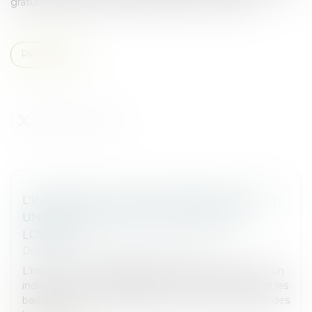
gratuite, adaptée et individualisée nommée Help !...
Read more
L'INDICE DES LOYERS COMMERCIAUX (ILC) :
UN REPÈRE POUR L'ÉVOLUTION DES
LOYERS
Droit commercial
/
Baux commerciaux
L'indice ILC, ou indice des loyers commerciaux, est un
indicateur incontournable pour les commerçants et les
bailleurs. Il permet d'encadrer l'évolution des loyers des