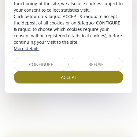
functioning of the site, we also use cookies subject to
Read more
your consent to collect statistics visit.
Click below on & laquo; ACCEPT & raquo; to accept
the deposit of all cookies or on & laquo; CONFIGURE
& raquo; to choose which cookies require your
consent will be registered (statistical cookies), before
continuing your visit to the site.
More details
L’EXERCICE DU DROIT D’OPTION N’EST
SOUMIS À AUCUNE CONDITION DE FORME !
CONFIGURE
REFUSE
Droit commercial
/
Baux commerciaux
ACCEPT
L’article L. 145-9 du Code de commerce impose au
bailleur, lorsqu’il délivre congé à son locataire, de
respecter certaines mentions obligatoires...
Read more