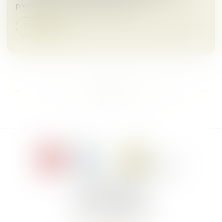
prononcée par la commission des...
Read more
...
...
<<
<
11
12
13
14
15
16
17
>
>>
Le Jacques Cartier,
394 rue Léon Blum
34000 Montpellier
Phone :
+33 4 67 155 155