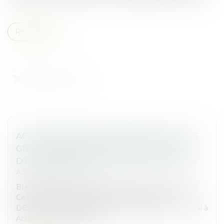
Read more
ACCOMPAGNEMENT PAR BIA AVOCATS DE
GROUPE DESEGUR DANS L’OPÉRATION
D’OUVERTURE DE SON CAPITAL À ACTIVA.
Actualités du cabinet
BIA Avocats est fier et heureux d’avoir accompagné
Celine DOTT et Alexandre FILALI de Groupe
DESEGUR dans l’opération d’ouverture de son capital à
Activa. Cette levée de fo...