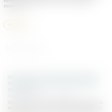
complexe, mais porteur, comment les investisseurs
s’adaptent-ils ?...
Read more
RETOUR SUR L’OBLIGATION DU BAILLEUR
DE GARANTIR UNE JOUISSANCE PAISIBLE
DES LOCAUX
Droit commercial
/
Baux commerciaux
Selon l’article 1719, 1° et 2° du Code civil, le bailleur doit,
par la nature du contrat et sans stipulation particulière,