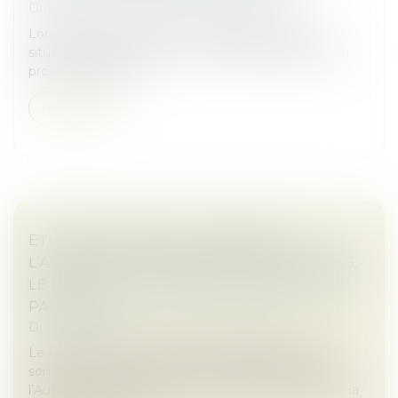
Droit commercial
/
Baux commerciaux
Lors de la vente d’un bien immobilier, certaines
situations peuvent ouvrir un droit de préemption au
profit du locataire...
Read more
ETUDES DE MARCHÉ / SONDAGES :
L’AUTORITÉ AUTORISE, SANS CONDITIONS,
LE RACHAT DE LA SOCIÉTÉ XPAGE GROUP
PAR IPSOS
Droit des sociétés
/
Fusions et acquisitions
Le 14 mai 2025, la société IPSOS, spécialiste des
sondages, enquêtes et études marchés, a notifié à
l’Autorité de la concurrence son projet de rachat de la