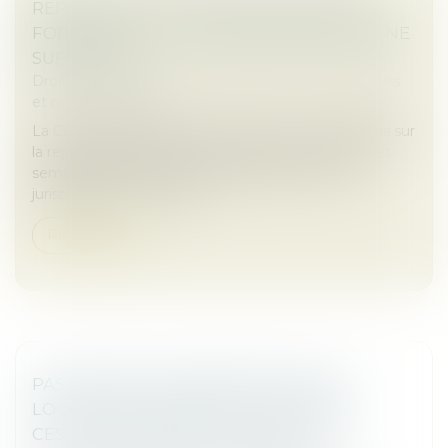
REPRISE D’ACTES PAR UNE SOCIÉTÉ EN
FORMATION : LA VOLONTÉ DES PARTIES NE
SUFFIT PAS !
Droit des sociétés
/
Droit des sociétés commerciales
et professionnelles
La Cour de cassation se prononce une nouvelle fois sur
la reprise des actes par une société en formation et
semble opérer un léger infléchissement de sa
jurisprudence en la mati...
Read more
PAS DE DROIT DE PRIORITÉ POUR LE
LOCATAIRE COMMERCIAL EN CAS DE
CESSION GLOBALE DE L’IMMEUBLE !