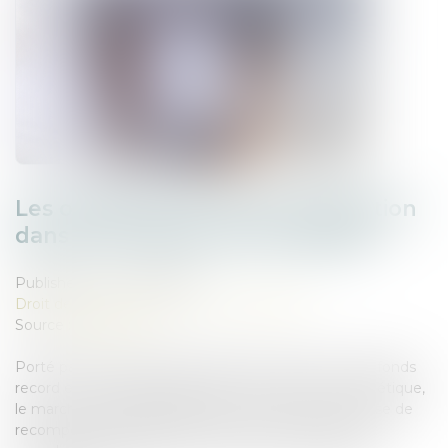
Les opérations de fusion-acquisition
dans les énergies renouvelables
Published on :
04/07/2025
Droit des sociétés
/
Fusions et acquisitions
Source :
kpmg.com
Porté par des méga-deals ambitieux, des levées de fonds
record et un regain d’intérêt pour la transition énergétique,
le marché français du M&A EnR entre dans une phase de
recomposition stratégique. Dans un environnement