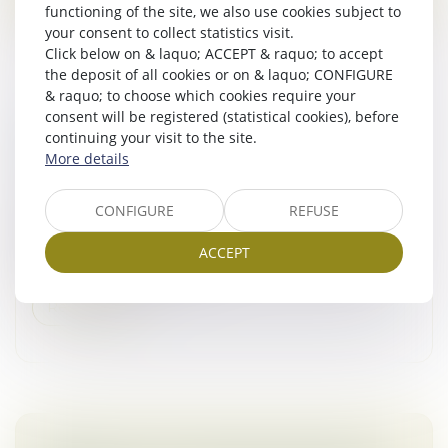
functioning of the site, we also use cookies subject to
your consent to collect statistics visit.
Click below on & laquo; ACCEPT & raquo; to accept
the deposit of all cookies or on & laquo; CONFIGURE
& raquo; to choose which cookies require your
consent will be registered (statistical cookies), before
LES OPÉRATIONS DE FUSION-ACQUISITION
continuing your visit to the site.
DANS LES ÉNERGIES RENOUVELABLES
More details
Droit des sociétés
/
Fusions et acquisitions
Porté par des méga-deals ambitieux, des levées de
CONFIGURE
REFUSE
fonds record et un regain d’intérêt pour la transition
énergétique, le marché français du M&A EnR entre
ACCEPT
dans une phase de recom...
Read more