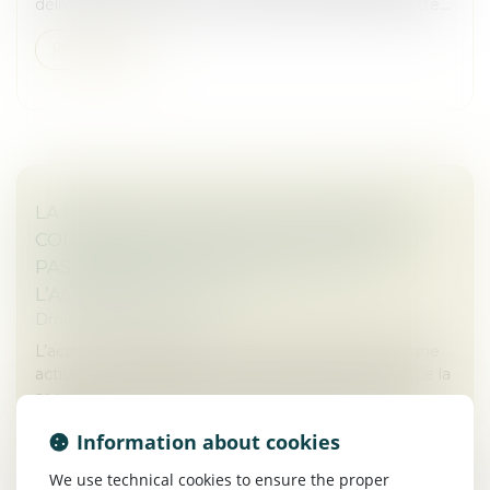
délivrer au preneur la chose louée et entretenir cette...
Read more
LA PERTE DE LA QUALITÉ D’ASSOCIÉ EN
COURS D’INSTANCE NE FAIT (TOUJOURS
PAS) BARRAGE À LA POURSUITE DE
L’ACTION UT SINGULI !
Droit des sociétés
L’action ut singuli permet à un associé d’intenter une
action en responsabilité dans l’intérêt social, afin que la
société soit indemnisée du préjudice qu’elle a subi.
Une telle...
Information about cookies
Read more
We use technical cookies to ensure the proper