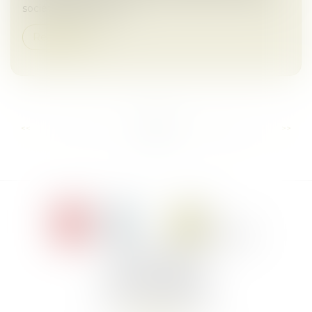
société Xpage Group,...
Read more
...
...
<<
<
6
7
8
9
10
11
12
>
>>
Le Jacques Cartier,
394 rue Léon Blum
34000 Montpellier
Phone :
+33 4 67 155 155