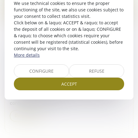
We use technical cookies to ensure the proper
Read more
functioning of the site, we also use cookies subject to
your consent to collect statistics visit.
Click below on & laquo; ACCEPT & raquo; to accept
the deposit of all cookies or on & laquo; CONFIGURE
& raquo; to choose which cookies require your
consent will be registered (statistical cookies), before
continuing your visit to the site.
CLAUSES ATTRIBUTIVES DE JURIDICTION :
More details
ATTENTION À LA LANGUE DU RENVOI AUX
CGV
CONFIGURE
REFUSE
Droit commercial
ACCEPT
Les clauses attributives de juridiction nourrissent un
contentieux abondant. Fréquemment acceptées lors
de la conclusion du contrat, elles sont souvent
contestées une fois le li...
Read more