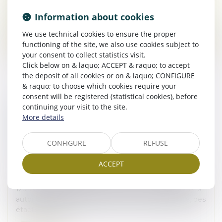
pour assurer la sécurité publique, en procédant au
maintien des ouvertures en...
Information about cookies
Read more
We use technical cookies to ensure the proper
functioning of the site, we also use cookies subject to
your consent to collect statistics visit.
Click below on & laquo; ACCEPT & raquo; to accept
the deposit of all cookies or on & laquo; CONFIGURE
& raquo; to choose which cookies require your
consent will be registered (statistical cookies), before
REGROUPEMENT D’ÉTABLISSEMENTS À
continuing your visit to the site.
UNE MÊME ADRESSE : NOUVELLES
More details
CONDITIONS PRÉVUES PAR LE CODE DE
COMMERCE
CONFIGURE
REFUSE
Droit des sociétés
/
Droit des sociétés commerciales
ACCEPT
et professionnelles
Un nouvel arrêté introduit les articles A. 123-83-2 et A.
123-83-3 dans le Code de commerce. Ces dispositions
autorisent le regroupement, à une même adresse, des
établissements...