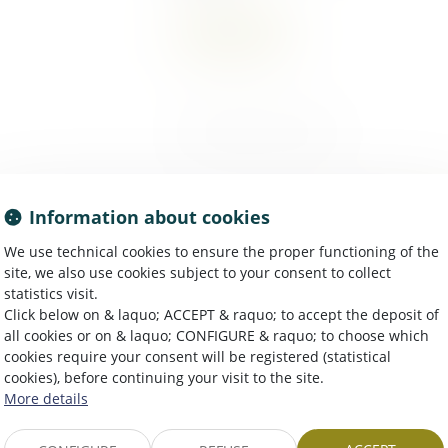
Read more
Information about cookies
We use technical cookies to ensure the proper functioning of the
A CLAUSE
GUICHET UNIQUE :
site, we also use cookies subject to your consent to collect
statistics visit.
Droit des sociétés
/
D
Click below on & laquo; ACCEPT & raquo; to accept the deposit of
professionnelles
all cookies or on & laquo; CONFIGURE & raquo; to choose which
Le Guichet unique fai
cookies require your consent will be registered (statistical
oncer sur la
cookies), before continuing your visit to the site.
premier semestre 20
 et sur les limites
More details
ses utilisateurs...
sence de la...