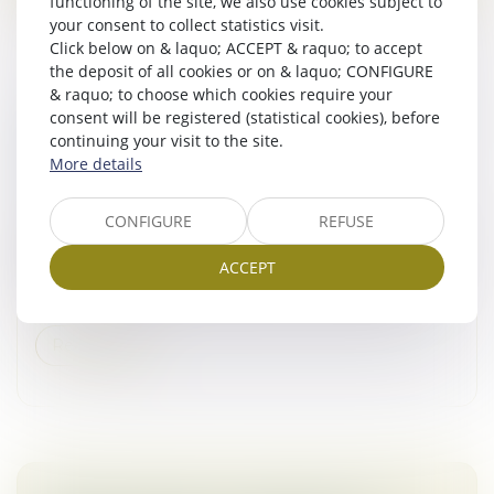
functioning of the site, we also use cookies subject to
your consent to collect statistics visit.
Click below on & laquo; ACCEPT & raquo; to accept
the deposit of all cookies or on & laquo; CONFIGURE
& raquo; to choose which cookies require your
DESTRUCTION PARTIELLE DU LOCAL LOUÉ :
consent will be registered (statistical cookies), before
continuing your visit to the site.
LES LIMITES DE L’ARTICLE 1722 DU CODE
More details
CIVIL FACE AU DÉFAUT D’ENTRETIEN
Droit commercial
/
Baux commerciaux
CONFIGURE
REFUSE
Selon l’article 1722 du Code civil, si pendant la durée du
bail, la chose louée est détruite en totalité par cas
ACCEPT
fortuit, le bail est résilié de plein droit. À défaut, si elle
e...
Read more