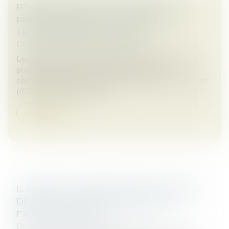
RÉVISION DES BAUX COMMERCIAUX ET
PROFESSIONNELS : LES INDICES AU
TROISIÈME TRIMESTRE 2024
Droit commercial
/
Baux commerciaux
Les indices de référence des baux commerciaux et
professionnels que sont l'indice des loyers
commerciaux (ILC), l'indice du coût de la construction
(ICC) et l'indice des loyers...
Read more
IL OBTIENT LA BAISSE DE SON LOYER RUE
DE RIVOLI FAUTE DE CLIENTÈLE : UN
EXEMPLE À SUIVRE ?
Droit commercial
/
Baux commerciaux