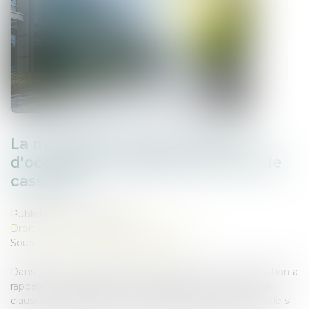
La modération d'une indemnité
d'occupation validée par la Cour de
cassation
Published on :
21/01/2025
Droit commercial
/
Baux commerciaux
Source :
www.lemag-juridique.com
Dans un arrêt rendu le 15 janvier 2025, la Cour de cassation a
rappelé que l'indemnité d'occupation prévue dans une
clause contractuelle peut être qualifiée de clause pénale si