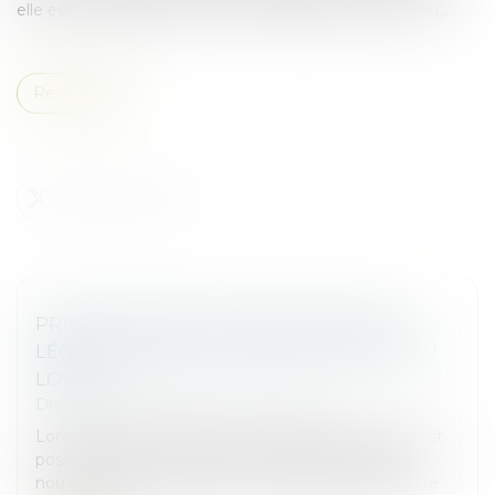
elle est sans rapport avec le loyer initialement convenu...
Read more
PRISE EN COMPTE D’UNE OBLIGATION
LÉGALE NOUVELLE POUR LA FIXATION DU
LOYER
Droit commercial
/
Baux commerciaux
Lors de la fixation du loyer d’un bail commercial, il est
possible de tenir compte d’une obligation légale
nouvelle. Ainsi, l’obligation d’assurance responsabilité