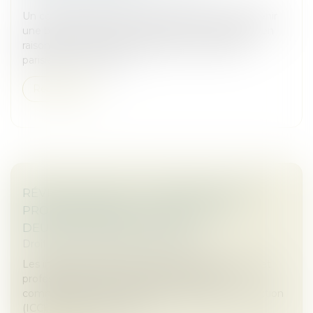
Un commerçant de la rue de Rivoli a réussi à obtenir
une baisse de loyer de la part de son propriétaire en
raison de la chute de fréquentation de l'artère
parisienne. Une décisi...
Read more
RÉVISION DES BAUX COMMERCIAUX ET
PROFESSIONNELS : LES INDICES AU
DEUXIÈME TRIMESTRE 2024
Droit commercial
/
Baux commerciaux
Les indices de référence des baux commerciaux et
professionnels que sont l'indice des loyers
commerciaux (ILC), l'indice du coût de la construction
(ICC) et l'indice des loyers...