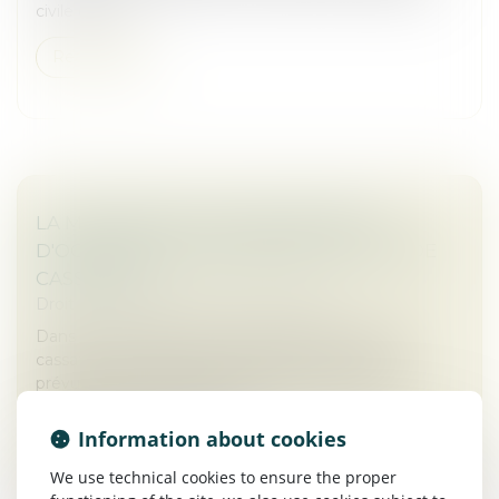
civile de cop...
Read more
LA MODÉRATION D'UNE INDEMNITÉ
D'OCCUPATION VALIDÉE PAR LA COUR DE
CASSATION
Droit commercial
/
Baux commerciaux
Dans un arrêt rendu le 15 janvier 2025, la Cour de
cassation a rappelé que l'indemnité d'occupation
prévue dans une clause contractuelle peut être
qualifiée de clause pénale si...
Information about cookies
Read more
We use technical cookies to ensure the proper