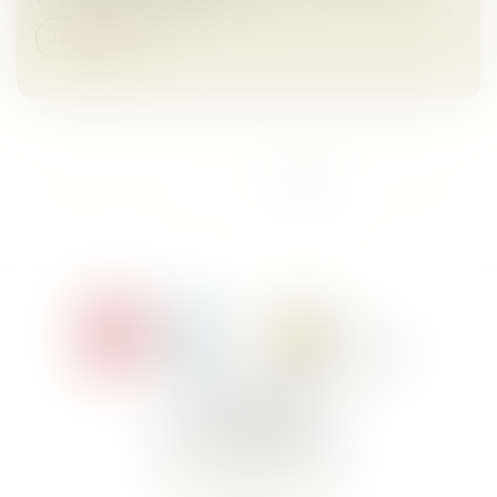
Read more
<<
<
1
2
3
4
5
6
>
>>
Le Jacques Cartier,
394 rue Léon Blum
34000 Montpellier
Phone :
+33 4 67 155 155
Find us