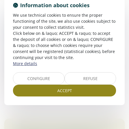
Information about cookies
We use technical cookies to ensure the proper
functioning of the site, we also use cookies subject to
RACHAT DE SFR : L’ARCEP PREND ACTE DE
your consent to collect statistics visit.
LA SIGNATURE D’UN PROTOCOLE
Click below on & laquo; ACCEPT & raquo; to accept
D’ACCORD PAR BOUYGUES TELECOM, LE
the deposit of all cookies or on & laquo; CONFIGURE
GROUPE ILIAD ET ORANGE
& raquo; to choose which cookies require your
Droit des sociétés
/
Fusions et acquisitions
consent will be registered (statistical cookies), before
continuing your visit to the site.
L’Arcep a été informée, samedi 6 juin par Bouygues
More details
Telecom, Iliad (Free) et Orange, de la signature d’un
protocole d’accord avec Altice France pour lui racheter
sa filiale SFR,...
CONFIGURE
REFUSE
Read more
ACCEPT