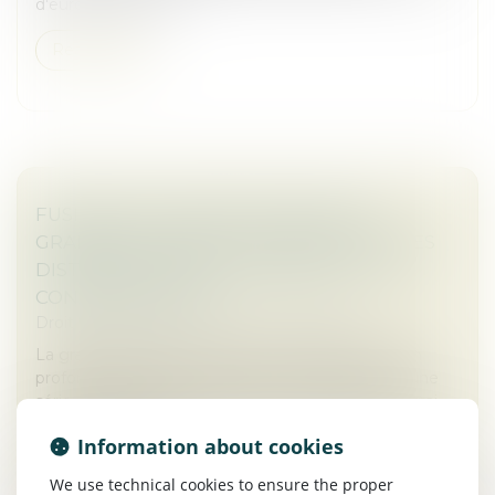
d'euros, y compris...
Read more
FUSIONS ET ACQUISITIONS DANS LA
GRANDE DISTRIBUTION : IMPACT SUR LES
DISTRIBUTEURS, LES MARQUES ET LES
CONSOMMATEURS
Droit des sociétés
/
Fusions et acquisitions
La grande distribution traverse une transformation
profonde, alimentée par plusieurs facteurs, dont une
série de fusions et d'acquisitions stratégiques. Parmi
les exemples récen...
Information about cookies
Read more
We use technical cookies to ensure the proper