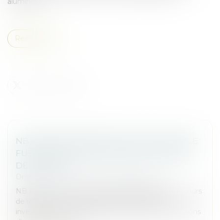
aluminium....
Read more
NB AURORA S'ORIENTE VERS UNE DOUBLE
FUSION-ACQUISITION AVANT LE RETRAIT
DE LA COTE
Droit des sociétés
/
Fusions et acquisitions
NB Aurora, une société de capital permanent en cours
de radiation de la Piazza Affari, a identifié deux
investissements possibles d'une valeur de 140 millions