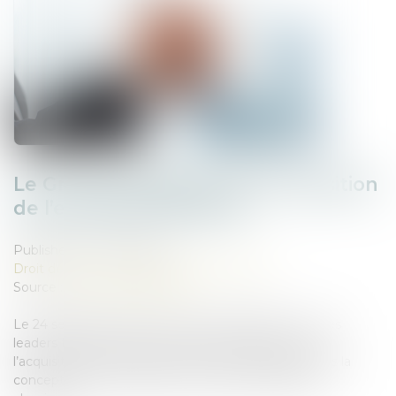
Le Groupe JANNEAU fait l’acquisition
de l’entreprise DISTRAL
Published on :
03/10/2024
Droit des sociétés
/
Fusions et acquisitions
Source :
www.lechodelabaie.fr
Le 24 septembre 2024, le Groupe JANNEAU, l’un des
leaders français du marché de la menuiserie, a fait
l’acquisition de l’entreprise DISTRAL, spécialiste dans la
conception et la fabrication de portails, pergolas en