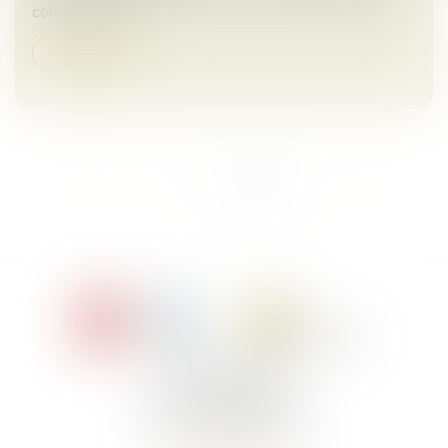
conception et la...
Read more
<<
<
1
2
3
4
5
>
>>
Le Jacques Cartier,
394 rue Léon Blum
34000 Montpellier
Phone :
+33 4 67 155 155