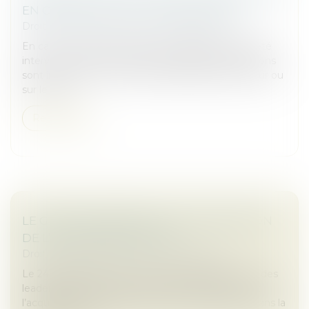
EN COMPTE DES ACTIONS ACQUISES !
Droit des sociétés
/
Fusions et acquisitions
En cas de cession d’actions, le transfert de propriété
intervient à compter de la date à laquelle ces actions
sont inscrites sur le compte individuel de l’acheteur ou
sur le reg...
Read more
LE GROUPE JANNEAU FAIT L’ACQUISITION
DE L’ENTREPRISE DISTRAL
Droit des sociétés
/
Fusions et acquisitions
Le 24 septembre 2024, le Groupe JANNEAU, l’un des
leaders français du marché de la menuiserie, a fait
l’acquisition de l’entreprise DISTRAL, spécialiste dans la