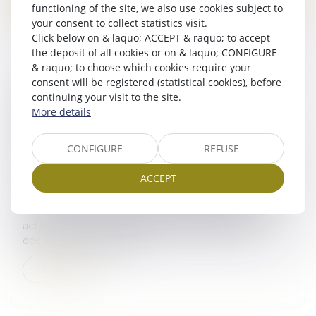
functioning of the site, we also use cookies subject to
your consent to collect statistics visit.
Click below on & laquo; ACCEPT & raquo; to accept
the deposit of all cookies or on & laquo; CONFIGURE
& raquo; to choose which cookies require your
consent will be registered (statistical cookies), before
L'ENTREPRISE BRÉSILIENNE NATURA&CO
continuing your visit to the site.
REPREND SES ÉTUDES EN VUE DE
More details
L'ACQUISITION D'AVON APRÈS
L'APPROBATION DE L'ACCORD AVEC LES
CONFIGURE
REFUSE
CRÉANCIERS PAR UN TRIBUNAL AMÉRICAIN
Droit des sociétés
/
Fusions et acquisitions
ACCEPT
Le fabricant brésilien de cosmétiques Natura&Co va à
nouveau commencer à réfléchir au sort de ses
activités Avon en dehors de l'Amérique latine, a-t-il
déclaré mercredi dans un...
Read more