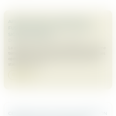
APRÈS UNE PAUSE, LE MARCHÉ DES
FUSIONS-ACQUISITIONS AFFICHE DES
SIGNES DE REPRISE
Droit des sociétés
/
Fusions et acquisitions
La dissolution a pesé sur le marché M&A au deuxième
trimestre 2024 en mettant sur pause de nombreuses
opérations malgré la baisse des taux d’intérêt et la
stabilisation de l’inf...
Read more
CESSION D’ACTIONS : GARE À L’INSCRIPTION