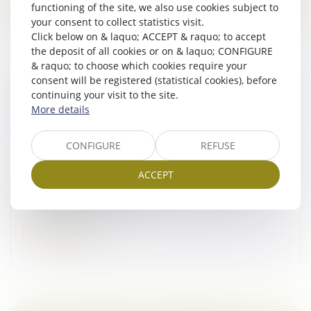
functioning of the site, we also use cookies subject to
your consent to collect statistics visit.
Click below on & laquo; ACCEPT & raquo; to accept
the deposit of all cookies or on & laquo; CONFIGURE
& raquo; to choose which cookies require your
consent will be registered (statistical cookies), before
CLAUSES ATTRIBUTIVES DE JURIDICTION :
continuing your visit to the site.
ATTENTION À LA LANGUE DU RENVOI AUX
More details
CGV
Droit commercial
CONFIGURE
REFUSE
Les clauses attributives de juridiction nourrissent un
ACCEPT
contentieux abondant. Fréquemment acceptées lors
de la conclusion du contrat, elles sont souvent
contestées une fois le li...
Read more