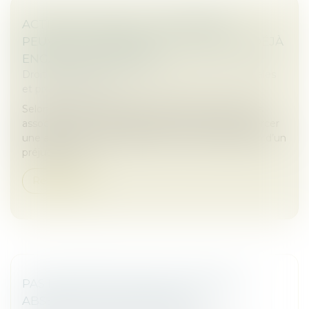
ACTION UT SINGULI : LES ASSOCIÉS
PEUVENT AGIR MÊME SI LA SOCIÉTÉ A DÉJÀ
ENGAGÉ UNE ACTION !
Droit des sociétés
/
Droit des sociétés commerciales
et professionnelles
Selon l’article L. 223-22 du Code de commerce, les
associés d’une SARL disposent de la faculté d’exercer
une action ut singuli, destinée à obtenir réparation d’un
préjudice subi...
Read more
PAS DE DIMINUTION DE LOYER SANS
ABSENCE DE CONTREPARTIE !