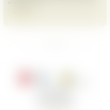
sa résidence princ...
Read more
...
...
<<
<
8
9
10
11
12
13
14
>
>>
Le Jacques Cartier,
394 rue Léon Blum
34000 Montpellier
Phone :
+33 4 67 155 155