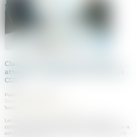
Clauses attributives de juridiction :
attention à la langue du renvoi aux
CGV
Published on :
23/05/2025
Droit commercial
Source :
www.lemag-juridique.com
Les clauses attributives de juridiction nourrissent un
contentieux abondant. Fréquemment acceptées lors de la
conclusion du contrat, elles sont souvent contestées une