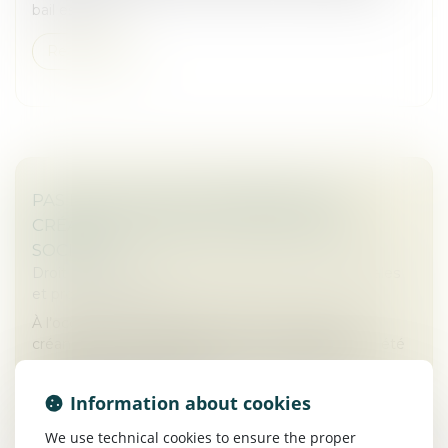
bail est rési...
Read more
PAS DE POUVOIR D’INGÉRENCE DES
CRÉANCIERS DANS LA GESTION DE LA
SOCIÉTÉ !
Droit des sociétés
/
Droit des sociétés commerciales
et professionnelles
À l’occasion d’un litige opposant deux sociétés
créancières à leur débitrice, la Cour de cassation a été
amenée à se prononcer sur la recevabilité d’une
demande tendant à la dés...
Information about cookies
Read more
We use technical cookies to ensure the proper