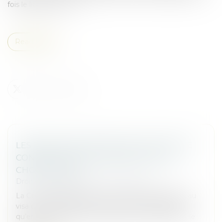
fois le litige survenu...
Read more
LES RESTRICTIONS LIÉES AU COVID-19 NE
CONSTITUENT PAS UNE PERTE DE LA
CHOSE LOUÉE !
Droit commercial
/
Baux commerciaux
La Cour de cassation l’a une nouvelle fois rappelé, au
visa de l’article 1722 du Code civil. Ce texte prévoit
qu’en cas de destruction totale de la chose louée, le