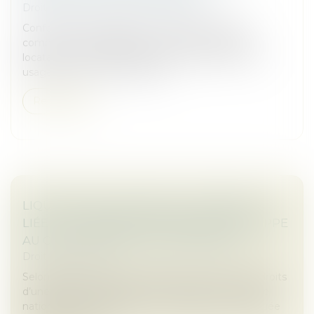
Droit commercial
/
Baux commerciaux
Conformément à l’article L. 145-33 du Code de
commerce, les obligations mises à la charge du
locataire au-delà de celles prévues par la loi ou les
usages, et qui ne sont assorti...
Read more
LIQUIDATION JUDICIAIRE : L’INDEMNITÉ
LIÉE À LA RÉSIDENCE PRINCIPALE ÉCHAPPE
AU GAGE COMMUN DES CRÉANCIERS
Droit des sociétés
Selon l’article L.526-1 du Code de commerce, les droits
d’une personne physique immatriculée au registre
national des entreprises sur l’immeuble où est située