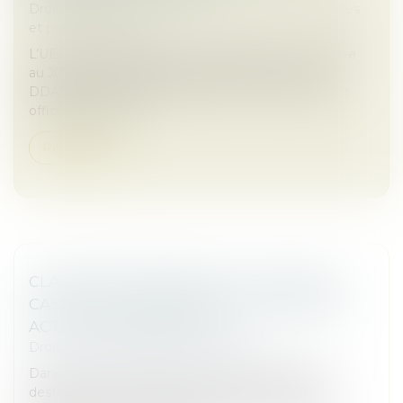
Droit des sociétés
/
Droit des sociétés commerciales
et professionnelles
L’UE, à travers la directive « Stop the Clock », publiée
au JOUE du 16 avril 2025 et la France avec la loi
DDADUE adoptée au Parlement le 3 avril 2025, ont
officialisé le report...
Read more
CLAUSE DE DESTINATION : LA COUR DE
CASSATION CONFIRME L’EXCLUSION DES
ACTIVITÉS NON PRÉVUES
Droit commercial
/
Baux commerciaux
Dans le cadre d’un bail commercial, la clause de
destination fixe l’usage autorisé des locaux. Toute