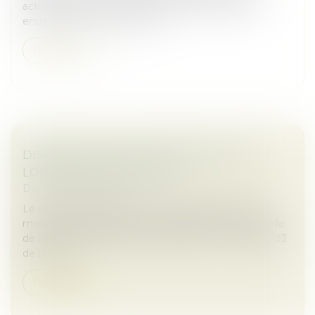
activité exercée en dehors de cette clause peut
entraîner la mise en œuvre d...
Read more
DISPOSITIF D'ACTIVITÉ PARTIELLE DE
LONGUE DURÉE REBOND
Droit des sociétés
Le décret n° 2025-338 du 14 avril 2025 précise les
modalités d’application du dispositif d’activité partielle
de longue durée rebond (APLD-R) prévu à l’article 193
de la loi n°...
Read more