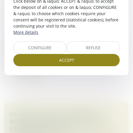
Click below on & laquo; ACCEPT & raquo; to accept
the deposit of all cookies or on & laquo; CONFIGURE
FUSIONS ET ACQUISITIONS : LES PROJETS
& raquo; to choose which cookies require your
SOLAIRES DE TAILLE MOYENNE ONT LA
consent will be registered (statistical cookies), before
COTE !
continuing your visit to the site.
Droit des sociétés
/
Fusions et acquisitions
More details
Malgré un ralentissement du marché des fusions-
acquisitions en 2024, les actifs photovoltaïques de
CONFIGURE
REFUSE
petite et moyenne taille maintiennent leur dynamique
grâce à leur rapidité de...
ACCEPT
Read more
STOP THE CLOCK ET LOI DDADUE :
BRUXELLES APPUIE SUR PAUSE, PARIS
S’EMPRESSE DE SUIVRE