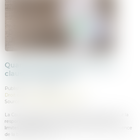
Quand la bonne foi neutralise la
clause d’exploitation
Published on :
07/05/2025
Droit commercial
/
Baux commerciaux
Source :
www.lemag-juridique.com
La Cour de cassation a été amenée à se prononcer sur la
responsabilité délictuelle d’un preneur à bail et sur les
limites opposables à une exécution en nature en présence
de la bonne foi d’un tiers...