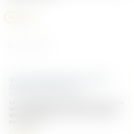
Read more
QUAND LA BONNE FOI NEUTRALISE LA
CLAUSE D’EXPLOITATION
Droit commercial
/
Baux commerciaux
La Cour de cassation a été amenée à se prononcer sur
la responsabilité délictuelle d’un preneur à bail et sur
les limites opposables à une exécution en nature en
présence de la...
Read more