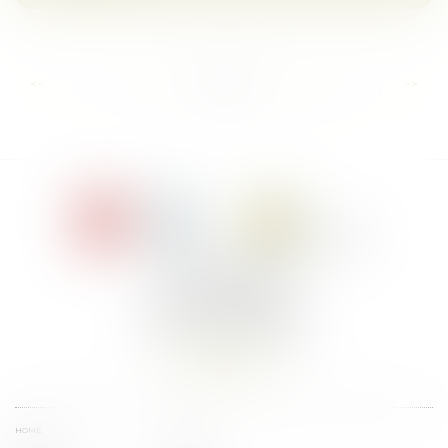
...
...
<<
<
9
10
11
12
13
14
15
>
>>
Le Jacques Cartier,
394 rue Léon Blum
34000 Montpellier
Phone :
+33 4 67 155 155
Find us
HOME
TEAM