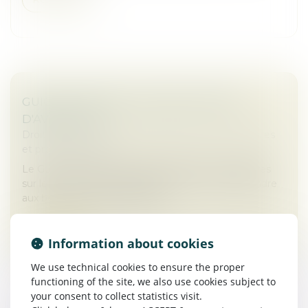
GUICHET UNIQUE : LES ÉVOLUTIONS
D'AVRIL 2025
Droit des sociétés
/
Droit des sociétés commerciales
et professionnelles
Le Guichet unique fait l'objet d'évolutions régulières
sur le premier semestre 2025 afin de mieux répondre
aux besoins de ses utilisateurs...
Read more
Information about cookies
We use technical cookies to ensure the proper
functioning of the site, we also use cookies subject to
your consent to collect statistics visit.