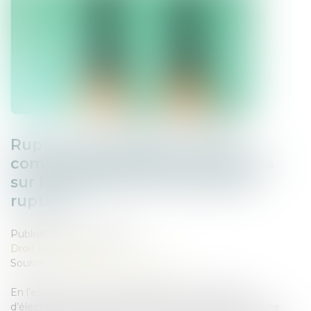
Rupture brutale des relations
commerciales établies : précisions
sur l’appréciation du préavis de
rupture
Published on :
18/04/2025
Droit commercial
Source :
www.lemag-juridique.com
En l’espèce, une société distribuant des appareils
d’électrostimulation avait informé son fournisseur d’une