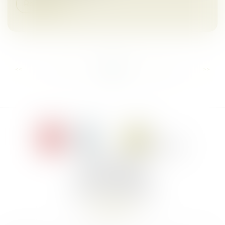
Read more
...
...
<<
<
10
11
12
13
14
15
16
>
>>
Le Jacques Cartier,
394 rue Léon Blum
34000 Montpellier
Phone :
+33 4 67 155 155
Find us