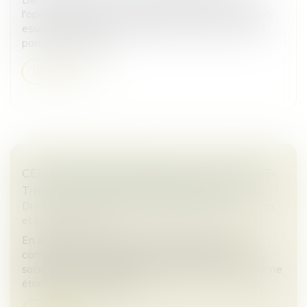
l'operating partner est en train de devenir un maillon
essentiel des fusions-acquisitions. Jadis intervenant
ponctuel, il est de p...
Read more
CÉDER SES PARTS EN SARL : QUE SE PASSE-
T-IL SI LA SOCIÉTÉ NE RÉPOND PAS ?
Droit des sociétés
/
Droit des sociétés commerciales
et professionnelles
En application de l’article L 223-14 du Code de
commerce, la cession de parts sociales dans une
société à responsabilité limitée (SARL) à une personne
étrangère à la société est...