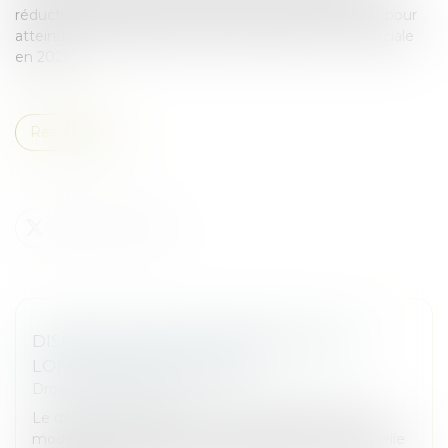
réduction progressive de ses achats à partir de 2018, pour
atteindre une cessation totale de la relation commerciale
en 2021...
Read more
DISPOSITIF D'ACTIVITÉ PARTIELLE DE
LONGUE DURÉE REBOND
Droit des sociétés
Le décret n° 2025-338 du 14 avril 2025 précise les
modalités d’application du dispositif d’activité partielle