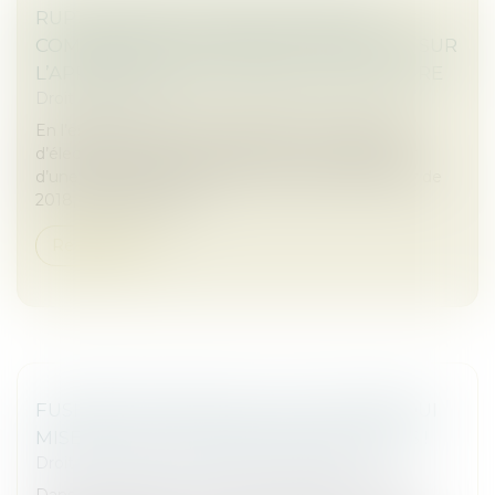
RUPTURE BRUTALE DES RELATIONS
COMMERCIALES ÉTABLIES : PRÉCISIONS SUR
L’APPRÉCIATION DU PRÉAVIS DE RUPTURE
Droit commercial
En l’espèce, une société distribuant des appareils
d’électrostimulation avait informé son fournisseur
d’une réduction progressive de ses achats à partir de
2018, pour atteindre...
Read more
FUSIONS-ACQUISITION : CES ACTEURS QUI
MISENT SUR LES OPERATING PARTNERS !
Droit des sociétés
/
Fusions et acquisitions
Dans le contexte économique incertain de 2025,