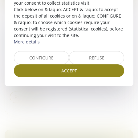
your consent to collect statistics visit.
Click below on & laquo; ACCEPT & raquo; to accept
the deposit of all cookies or on & laquo; CONFIGURE
& raquo; to choose which cookies require your
consent will be registered (statistical cookies), before
COMPTE COURANT ET PAIEMENT INDU :
continuing your visit to the site.
L'ENCADREMENT STRICT DE LA COUR DE
More details
CASSATION
Droit des sociétés
/
Droit des sociétés commerciales
CONFIGURE
REFUSE
et professionnelles
ACCEPT
Par un arrêt récent, la Cour de cassation s’est
prononcée sur une affaire mêlant répétition de l’indu
et régularisation d’un compte courant entre sociétés...
Read more